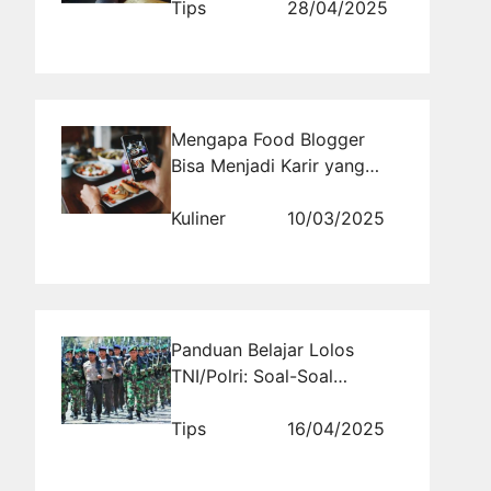
Meledak
Tips
28/04/2025
Mengapa Food Blogger
Bisa Menjadi Karir yang
Menjanjikan di Era Digital?
Kuliner
10/03/2025
Panduan Belajar Lolos
TNI/Polri: Soal-Soal
Terlengkap dan Tips
Mengerjakannya
Tips
16/04/2025