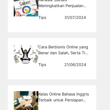
Meningkatkan Penjualan
Bisnis dengan Promosi
Melalui Website
Tips
31/07/2024
Cara Berbisnis Online yang
Benar dan Salah, Serta Tips
Meningkatkan Keuntungan
Anda
Tips
21/06/2024
Kelas Online Bahasa Inggris
Terbaik untuk Persiapan
Beasiswa ke Luar Negeri