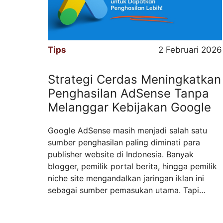
Tips
2 Februari 2026
Strategi Cerdas Meningkatkan
Penghasilan AdSense Tanpa
Melanggar Kebijakan Google
Google AdSense masih menjadi salah satu
sumber penghasilan paling diminati para
publisher website di Indonesia. Banyak
blogger, pemilik portal berita, hingga pemilik
niche site mengandalkan jaringan iklan ini
sebagai sumber pemasukan utama. Tapi
dibalik potensi yang besar, ada tantangan
yang tidak kecil. Traffic yang sepi, CTR yang