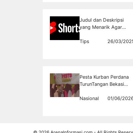
Judul dan Deskripsi
yang Menarik Agar
Video Shorts YouTube
Trending
Tips
26/03/202
Pesta Kurban Perdana
TurunTangan Bekasi
Pererat Kebersamaan di
Momen Idul Adha
Nasional
01/06/202
© 2026 ArenaInformasi.com - All Rights Reserv