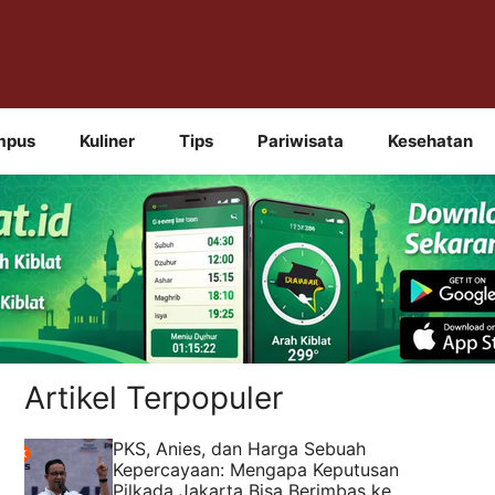
mpus
Kuliner
Tips
Pariwisata
Kesehatan
Artikel Terpopuler
PKS, Anies, dan Harga Sebuah
Kepercayaan: Mengapa Keputusan
Pilkada Jakarta Bisa Berimbas ke