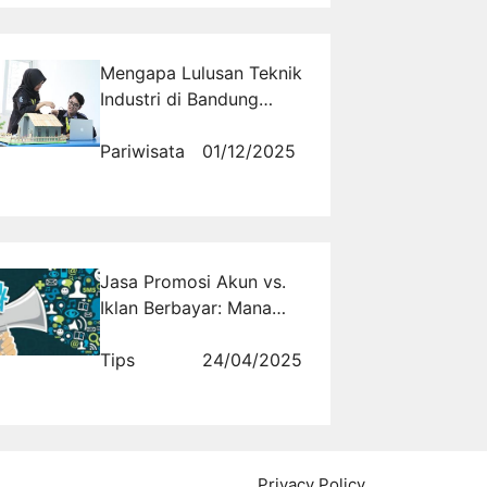
Mengapa Lulusan Teknik
Industri di Bandung
Sangat Fleksibel untuk
Berbagai Bidang Karir?
Pariwisata
01/12/2025
Jasa Promosi Akun vs.
Iklan Berbayar: Mana
yang Lebih Efektif?
Tips
24/04/2025
Privacy Policy