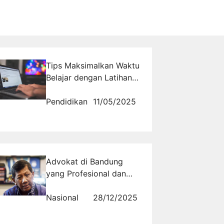
Tips Maksimalkan Waktu
Belajar dengan Latihan
Soal CPNS Online
Berbasis Materi
Pendidikan
11/05/2025
Advokat di Bandung
yang Profesional dan
Berpengalaman untuk
Pendampingan Hukum
Nasional
28/12/2025