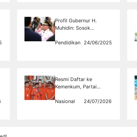
Profil Gubernur H.
Muhidin: Sosok
Pemimpin Santun dan
5
Visioner dari Kalimantan
Pendidikan
24/06/2025
Selatan
Resmi Daftar ke
Kemenkum, Partai
Gerakan Rakyat
6
Tegaskan Lahir dari
Nasional
24/07/2026
Semangat Warga
ed!