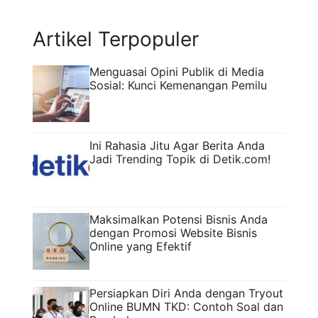
Rabu (27/05/26). Mengusung tema “Berbagi
Kebaikan, Berbagi Kebersamaan”, kegiatan ...
Artikel Terpopuler
Read more
Menguasai Opini Publik di Media
Sosial: Kunci Kemenangan Pemilu
Ini Rahasia Jitu Agar Berita Anda
Jadi Trending Topik di Detik.com!
Maksimalkan Potensi Bisnis Anda
dengan Promosi Website Bisnis
Online yang Efektif
Persiapkan Diri Anda dengan Tryout
Online BUMN TKD: Contoh Soal dan