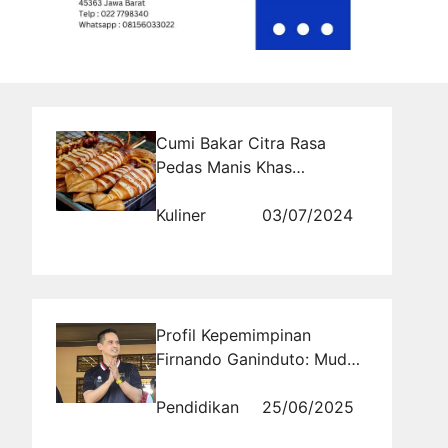
Cumi Bakar Citra Rasa
Pedas Manis Khas
Nusantara
Kuliner
03/07/2024
Profil Kepemimpinan
Firnando Ganinduto: Muda,
Moderat, dan Siap
Menyerap Aspirasi
Pendidikan
25/06/2025