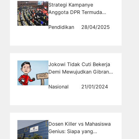
Strategi Kampanye
Anggota DPR Termuda
2025 dalam Memenangkan
Suara Pemilih
Pendidikan
28/04/2025
Jokowi Tidak Cuti Bekerja
Demi Mewujudkan Gibran
Jadi Presiden di 2026
Nasional
21/01/2024
Dosen Killer vs Mahasiswa
Genius: Siapa yang
Menang?