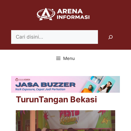
Langsung
ke
isi
Search
Menu
TurunTangan Bekasi