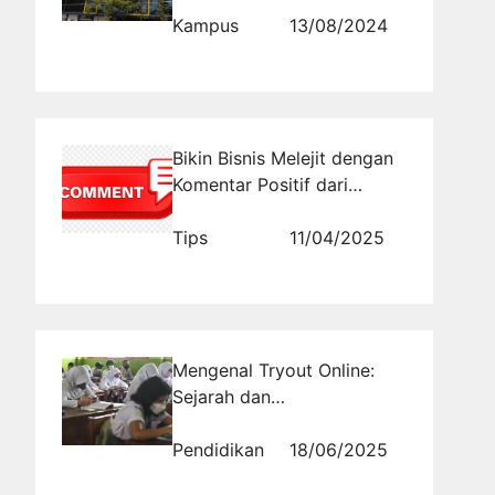
Kampus
13/08/2024
Bikin Bisnis Melejit dengan
Komentar Positif dari
Rajakomen.com!
Tips
11/04/2025
Mengenal Tryout Online:
Sejarah dan
Perkembangannya di Kelas
10
Pendidikan
18/06/2025