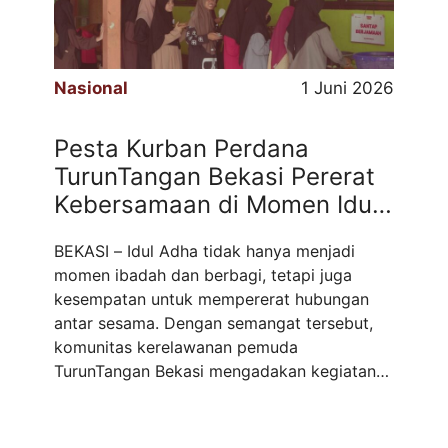
Nasional
1 Juni 2026
Pesta Kurban Perdana
TurunTangan Bekasi Pererat
Kebersamaan di Momen Idul
Adha
BEKASI – Idul Adha tidak hanya menjadi
momen ibadah dan berbagi, tetapi juga
kesempatan untuk mempererat hubungan
antar sesama. Dengan semangat tersebut,
komunitas kerelawanan pemuda
TurunTangan Bekasi mengadakan kegiatan
sosial bertajuk “Pesta Kurban” yang untuk
pertama kalinya diselenggarakan di Pondok
Pesantren Fajar Cendekia, Kota Bekasi, pada