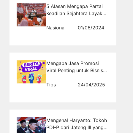
5 Alasan Mengapa Partai
Keadilan Sejahtera Layak
Dipertimbangkan sebagai
Pilihan Anda!
Nasional
01/06/2024
Mengapa Jasa Promosi
Viral Penting untuk Bisnis
Anda di Era Digital
Tips
24/04/2025
Mengenal Haryanto: Tokoh
PDI-P dari Jateng III yang