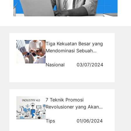
Tiga Kekuatan Besar yang
Mendominasi Sebuah
Negara
Nasional
03/07/2024
7 Teknik Promosi
Revolusioner yang Akan
Membawa Pariwisata di Era
Digital ke Tingkat
Tips
01/06/2024
Berikutnya!