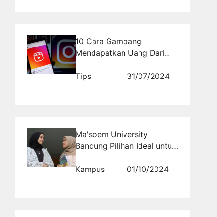
10 Cara Gampang
Mendapatkan Uang Dari
Instagram
Tips
31/07/2024
Ma'soem University
Bandung Pilihan Ideal untuk
Pendidikan Berkualitas
Tinggi
Kampus
01/10/2024