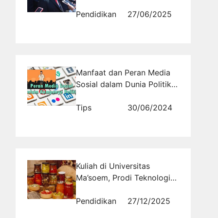
Mengusung Politik
Kerakyatan
Pendidikan
27/06/2025
Manfaat dan Peran Media
Sosial dalam Dunia Politik
di Indonesia
Tips
30/06/2024
Kuliah di Universitas
Ma’soem, Prodi Teknologi
Pangan yang Sedang
Trending
Pendidikan
27/12/2025