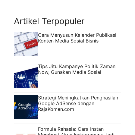
seorang pengacara sekaligus content
creator yang juga ...
Read more
Artikel Terpopuler
Cara Menyusun Kalender Publikasi
Konten Media Sosial Bisnis
Tips Jitu Kampanye Politik Zaman
Now, Gunakan Media Sosial
Strategi Meningkatkan Penghasilan
Google AdSense dengan
RajaKomen.com
Formula Rahasia: Cara Instan
Membuat Akun Instagrammu Jadi